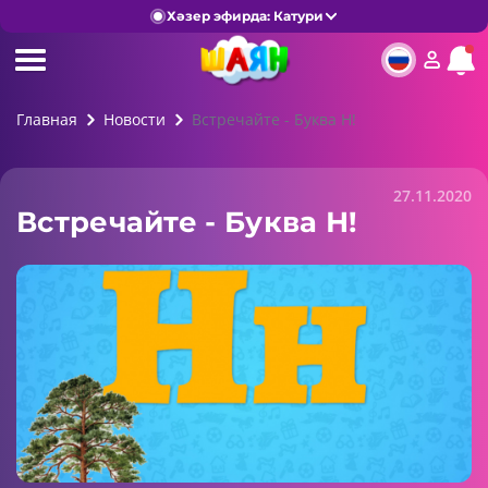
Хәзер эфирда: Катури
Главная
Новости
Встречайте - Буква Н!
27.11.2020
Встречайте - Буква Н!