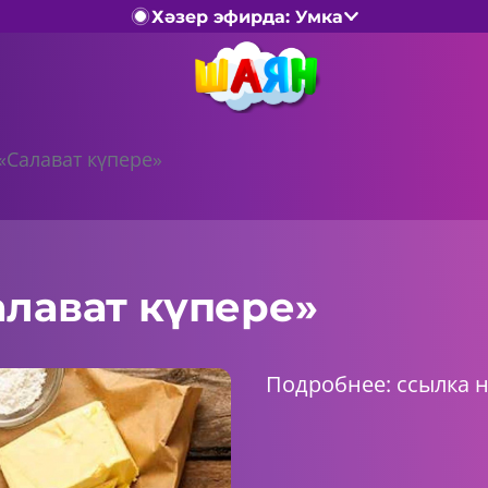
Хәзер эфирда: Умка
«Салават күпере»
алават күпере»
Подробнее:
ссылка 