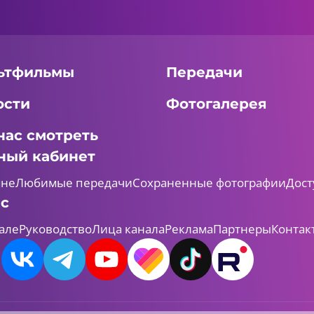
ьтфильмы
Передачи
ости
Фотогалерея
нас смотреть
ный кабинет
мне
Любимые передачи
Сохраненные фотографии
Дост
ас
але
Руководство
Лица канала
Реклама
Партнеры
Контак