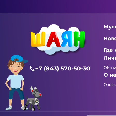
Мул
Нов
Где 
Лич
Обо 
+7 (843) 570-50-30
О н
О кан