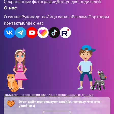
Сохраненные фотографии
Доступ для родителей
О нас
О канале
Руководство
Лица канала
Реклама
Партнеры
Контакты
СМИ о нас
Политика в отношении обработки персональных данных
Все права защищены. 2018-2026 © «ШАЯН ТВ». Телеканал
Этот сайт использует
cookie
, потому что это
«ШАЯН ТВ» , Свидетельство о регистрации СМИ Эл-Л №ФС77-
удобно :)
73138 от 22.06.2018 выдано Федеральной службой по надзору в
сфере связи, информационных технологий и массовых
коммуникаций (Роскомнадзор). Использование материалов с