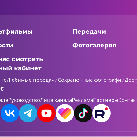
ьтфильмы
Передачи
ости
Фотогалерея
нас смотреть
ный кабинет
мне
Любимые передачи
Сохраненные фотографии
Дост
ас
але
Руководство
Лица канала
Реклама
Партнеры
Контак