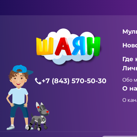
Мул
Нов
Где 
Лич
Обо 
+7 (843) 570-50-30
О н
О кан