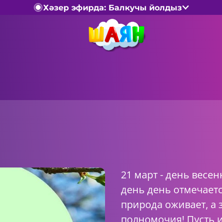
Хәзер эфирда: Балкучы йолдыз
21 март - день весен
день день отмечаетс
природа оживает, а 
полномочия! Пусть 