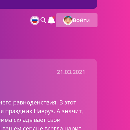
Войти
21.03.2021
него равноденствия. В этот
я праздник Навруз. А значит,
зима складывает свои
и вашем сердце всегда царит