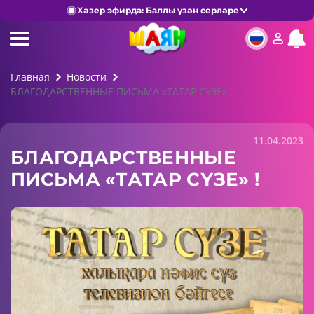
Хәзер эфирда: Баллы үзән серләре
Главная
Новости
БЛАГОДАРСТВЕННЫЕ ПИСЬМА «ТАТАР СҮЗЕ» !
11.04.2023
БЛАГОДАРСТВЕННЫЕ
ПИСЬМА «ТАТАР СҮЗЕ» !