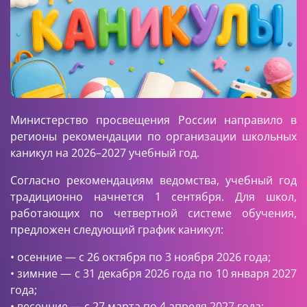
Министерство просвещения России
направило в
регионы рекомендации по организации школьных
каникул на 2026–2027 учебный год.
Согласно рекомендациям ведомства, учебный год
традиционно начнется 1 сентября. Для школ,
работающих по четвертной системе обучения,
предложен следующий график каникул:
• осенние — с 26 октября по 3 ноября 2026 года;
• зимние — с 31 декабря 2026 года по 10 января 2027
года;
• весенние — с 27 марта по 4 апреля 2027 года;