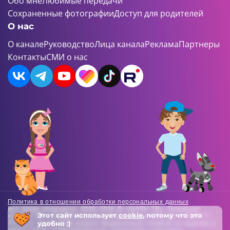
Обо мне
Любимые передачи
Сохраненные фотографии
Доступ для родителей
О нас
О канале
Руководство
Лица канала
Реклама
Партнеры
Контакты
СМИ о нас
Политика в отношении обработки персональных данных
Все права защищены. 2018-2026 © «ШАЯН ТВ». Телеканал
Этот сайт использует
cookie
, потому что это
«ШАЯН ТВ» , Свидетельство о регистрации СМИ Эл-Л №ФС77-
удобно :)
73138 от 22.06.2018 выдано Федеральной службой по надзору в