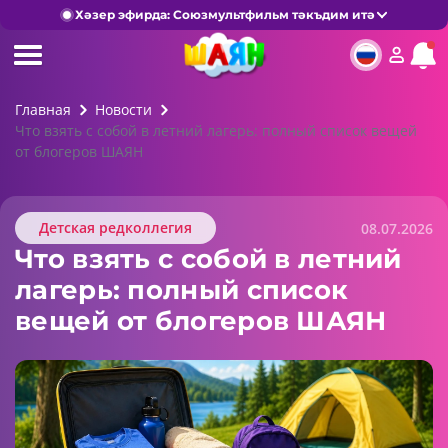
Хәзер эфирда: Союзмультфильм тәкъдим итә
Главная
Новости
Что взять с собой в летний лагерь: полный список вещей
от блогеров ШАЯН
Детская редколлегия
08.07.2026
Что взять с собой в летний
лагерь: полный список
вещей от блогеров ШАЯН