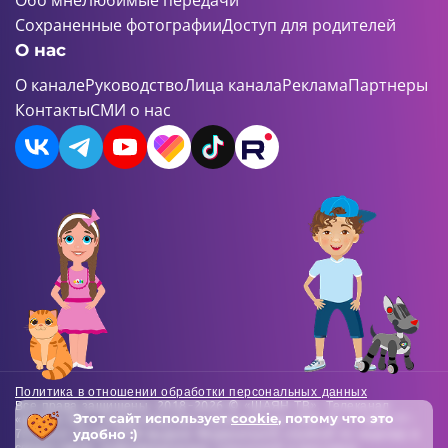
Обо мне
Любимые передачи
Сохраненные фотографии
Доступ для родителей
О нас
О канале
Руководство
Лица канала
Реклама
Партнеры
Контакты
СМИ о нас
Политика в отношении обработки персональных данных
Все права защищены. 2018-2026 © «ШАЯН ТВ». Телеканал
Этот сайт использует
cookie
, потому что это
«ШАЯН ТВ» , Свидетельство о регистрации СМИ Эл-Л №ФС77-
удобно :)
73138 от 22.06.2018 выдано Федеральной службой по надзору в