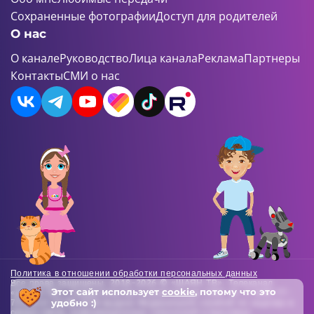
Сохраненные фотографии
Доступ для родителей
О нас
О канале
Руководство
Лица канала
Реклама
Партнеры
Контакты
СМИ о нас
Политика в отношении обработки персональных данных
Все права защищены. 2018-2026 © «ШАЯН ТВ». Телеканал
Этот сайт использует
cookie
, потому что это
«ШАЯН ТВ» , Свидетельство о регистрации СМИ Эл-Л №ФС77-
удобно :)
73138 от 22.06.2018 выдано Федеральной службой по надзору в
сфере связи, информационных технологий и массовых