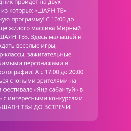
ник пройдет на двух
й из которых «ШАЯН ТВ»
ую программу! С 10:00 до
роще жилого массива Мирный
«ШАЯН ТВ». Здесь малышей и
ждать веселые игры,
р-классы, зажигательные
юбимыми персонажами и,
тографии! А с 17:00 до 20:00
ься с юными зрителями на
фестивале «Яңа сабантуй» в
В» с интересными конкурсами
 «ШАЯН ТВ»! ДО ВСТРЕЧИ!