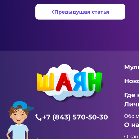
Предыдущая статья
Мул
Нов
Где 
Лич
Обо 
+7 (843) 570-50-30
О н
О кан