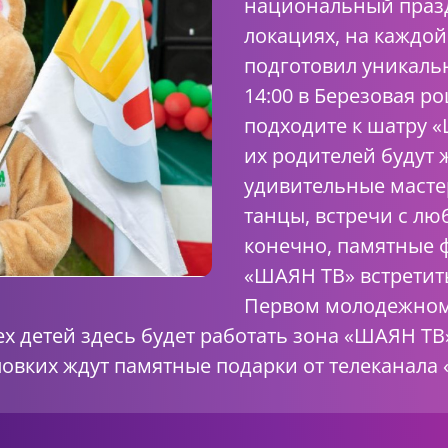
национальный празд
локациях, на каждо
подготовил уникальн
14:00 в Березовая 
подходите к шатру 
их родителей будут 
удивительные масте
танцы, встречи с л
конечно, памятные фо
«ШАЯН ТВ» встретит
Первом молодежном 
сех детей здесь будет работать зона «ШАЯН Т
ловких ждут памятные подарки от телеканала