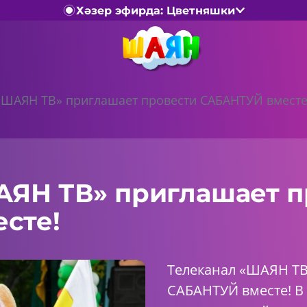
Хәзер эфирда: Цветняшки
«ШАЯН ТВ» приглашает провести САБАНТУЙ вместе
АЯН ТВ» приглашает п
сте!
Телеканал «ШАЯН ТВ
САБАНТУЙ вместе! В 