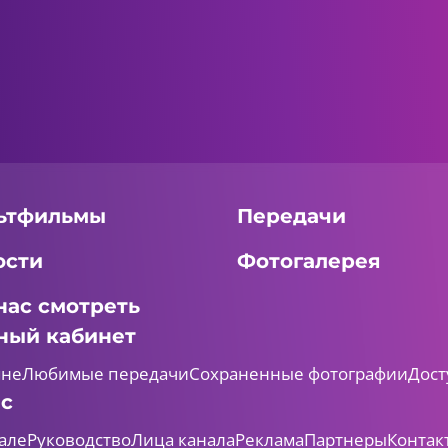
ьтфильмы
Передачи
ости
Фотогалерея
нас смотреть
ный кабинет
мне
Любимые передачи
Сохраненные фотографии
Дост
ас
але
Руководство
Лица канала
Реклама
Партнеры
Контак