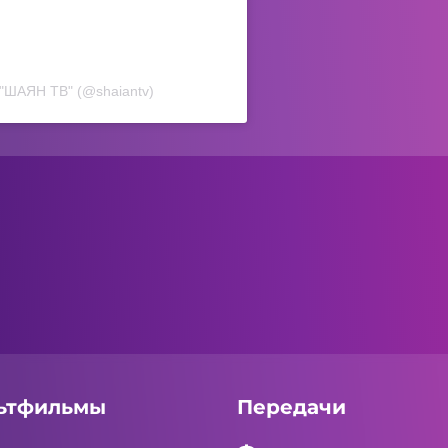
 "ШАЯН ТВ" (@shaiantv)
ьтфильмы
Передачи