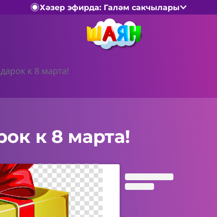
Хәзер эфирда: Галәм сакчылары
дарок к 8 марта!
ок к 8 марта!