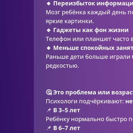
🔹 Переизбыток информац
Мозг ребёнка каждый день по
яркие картинки.
🔹 Гаджеты как фон жизни
Телефон или планшет часто в
🔹 Меньше спокойных заня
Раньше дети больше играли б
редкостью.
🤔 Это проблема или возрас
Психологи подчёркивают:
не
📌
В 3–5 лет
Ребёнку нормально быстро пе
📌
В 6–7 лет