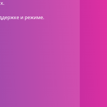
х.
ддержке и режиме.