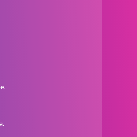
е.
я.