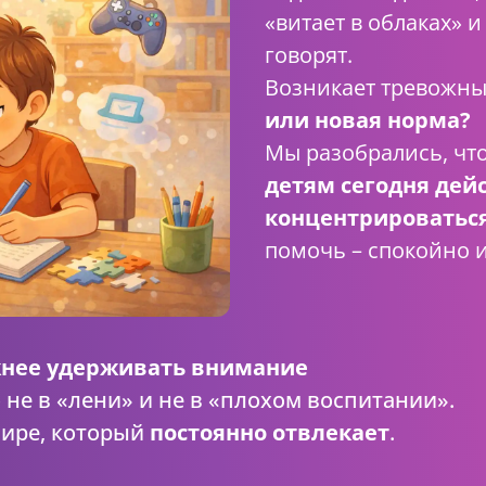
«витает в облаках» и
говорят.
Возникает тревожны
или новая норма?
Мы разобрались, что
детям сегодня дей
концентрироватьс
помочь – спокойно и
ожнее удерживать внимание
не в «лени» и не в «плохом воспитании».
мире, который
постоянно отвлекает
.