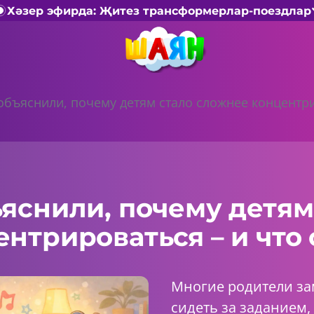
Хәзер эфирда: Җитез трансформерлар-поездлар
объяснили, почему детям стало сложнее концентрир
яснили, почему детям
нтрироваться – и что 
Многие родители за
сидеть за заданием,