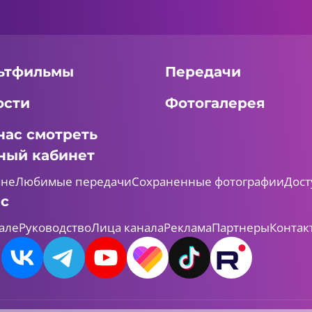
ьтфильмы
Передачи
ости
Фотогалерея
нас смотреть
ный кабинет
мне
Любимые передачи
Сохраненные фотографии
Дост
ас
але
Руководство
Лица канала
Реклама
Партнеры
Контак