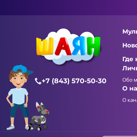
Мул
Нов
Где 
Лич
Обо 
+7 (843) 570-50-30
О н
О кан