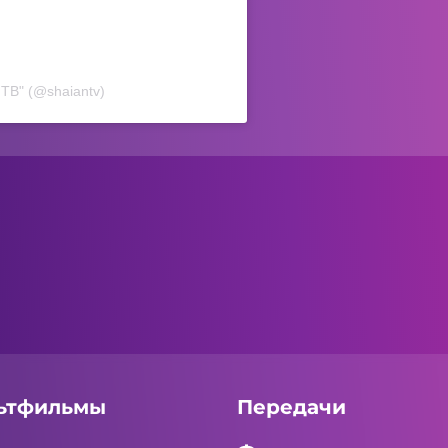
ТВ" (@shaiantv)
ьтфильмы
Передачи