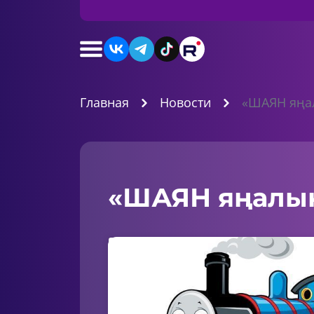
Главная
Новости
«ШАЯН яңа
«ШАЯН яңалы