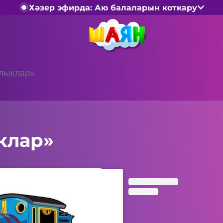
Хәзер эфирда: Аю балаларын коткару
лыклар»
клар»