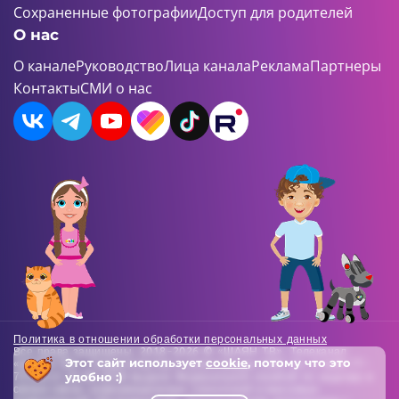
Сохраненные фотографии
Доступ для родителей
О нас
О канале
Руководство
Лица канала
Реклама
Партнеры
Контакты
СМИ о нас
Политика в отношении обработки персональных данных
Все права защищены. 2018-2026 © «ШАЯН ТВ». Телеканал
Этот сайт использует
cookie
, потому что это
«ШАЯН ТВ» , Свидетельство о регистрации СМИ Эл-Л №ФС77-
удобно :)
73138 от 22.06.2018 выдано Федеральной службой по надзору в
сфере связи, информационных технологий и массовых