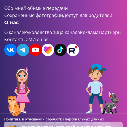
Обо мне
Любимые передачи
Сохраненные фотографии
Доступ для родителей
О нас
О канале
Руководство
Лица канала
Реклама
Партнеры
Контакты
СМИ о нас
Политика в отношении обработки персональных данных
Все права защищены. 2018-2026 © «ШАЯН ТВ». Телеканал
Этот сайт использует
cookie
, потому что это