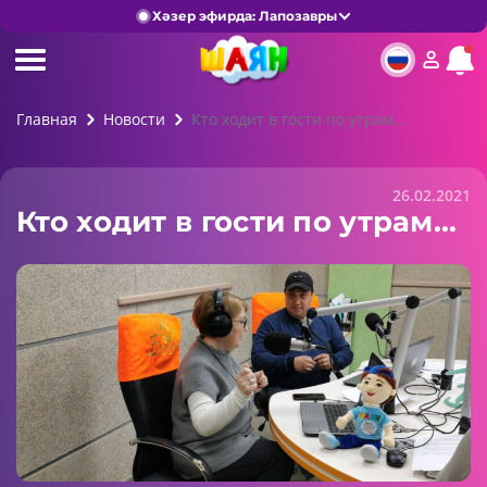
Хәзер эфирда: Лапозавры
Главная
Новости
Кто ходит в гости по утрам...
26.02.2021
Кто ходит в гости по утрам...