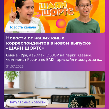
Новость канала
Новости от наших юных
корреспондентов в новом выпуске
«ШАЯН ШОРТС»
Смена «Ура, авылга», ОБЗОР на парки Казани,
чемпионат России по ВМХ- фристайл и экскурсия в
зоопарк - все это в новом выпуске «ШАЯН ШОРТС»!
31.07.2026
Популярные новости