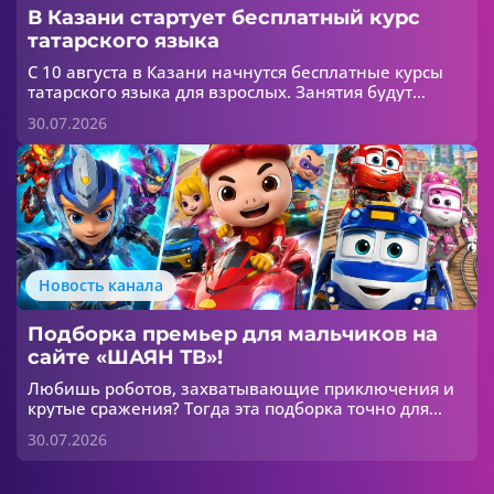
В Казани стартует бесплатный курс
татарского языка
С 10 августа в Казани начнутся бесплатные курсы
татарского языка для взрослых. Занятия будут
проходить в течение шести недель в двух группах:
30.07.2026
для начинающих и для тех, кто хочет улучшить
свои знания.
Новость канала
Подборка премьер для мальчиков на
сайте «ШАЯН ТВ»!
Любишь роботов, захватывающие приключения и
крутые сражения? Тогда эта подборка точно для
тебя! 😎
30.07.2026