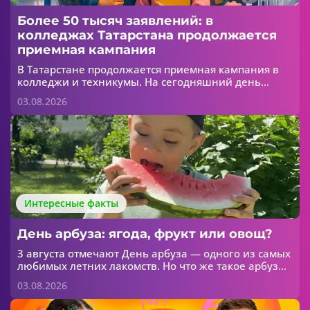
Более 50 тысяч заявлений: в
колледжах Татарстана продолжается
приемная кампания
В Татарстане продолжается приемная кампания в
колледжи и техникумы. На сегодняшний день
абитуриенты уже подали более 50 тысяч
03.08.2026
заявлений. Об этом сообщает МОиН РТ.
Интересные факты
День арбуза: ягода, фрукт или овощ?
3 августа отмечают День арбуза — одного из самых
любимых летних лакомств. Но что же такое арбуз
на самом деле? Ягода, фрукт или овощ?
03.08.2026