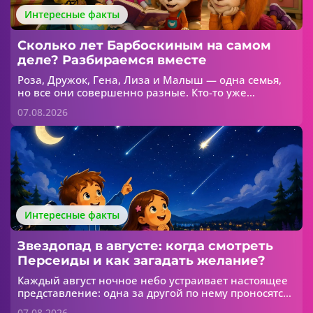
Интересные факты
Сколько лет Барбоскиным на самом
деле? Разбираемся вместе
Роза, Дружок, Гена, Лиза и Малыш — одна семья,
но все они совершенно разные. Кто-то уже
интересуется модой, кто-то думает только о
07.08.2026
футболе, а кто-то пока больше всего любит
игрушки. Но сколько лет каждому из Барбоскиных?
Интересные факты
Звездопад в августе: когда смотреть
Персеиды и как загадать желание?
Каждый август ночное небо устраивает настоящее
представление: одна за другой по нему проносятся
яркие светящиеся полосы. В народе их называют
07.08.2026