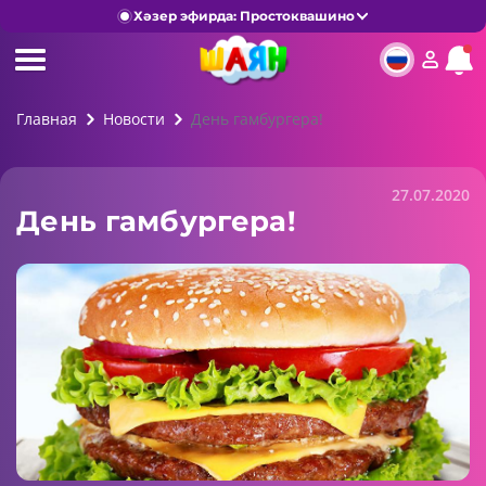
Хәзер эфирда: Простоквашино
Главная
Новости
День гамбургера!
27.07.2020
День гамбургера!