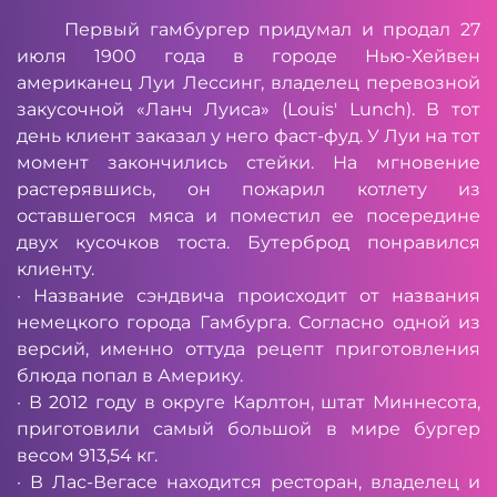
Первый гамбургер придумал и продал 27
июля 1900 года в городе Нью-Хейвен
американец Луи Лессинг, владелец перевозной
закусочной «Ланч Луиса» (Louis' Lunch). В тот
день клиент заказал у него фаст-фуд. У Луи на тот
момент закончились стейки. На мгновение
растерявшись, он пожарил котлету из
оставшегося мяса и поместил ее посередине
двух кусочков тоста. Бутерброд понравился
клиенту.
· Название сэндвича происходит от названия
немецкого города Гамбурга. Согласно одной из
версий, именно оттуда рецепт приготовления
блюда попал в Америку.
· В 2012 году в округе Карлтон, штат Миннесота,
приготовили самый большой в мире бургер
весом 913,54 кг.
· В Лас-Вегасе находится ресторан, владелец и