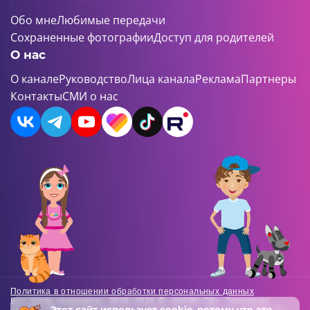
Обо мне
Любимые передачи
Сохраненные фотографии
Доступ для родителей
О нас
О канале
Руководство
Лица канала
Реклама
Партнеры
Контакты
СМИ о нас
Политика в отношении обработки персональных данных
Все права защищены. 2018-2026 © «ШАЯН ТВ». Телеканал
Этот сайт использует
cookie
, потому что это