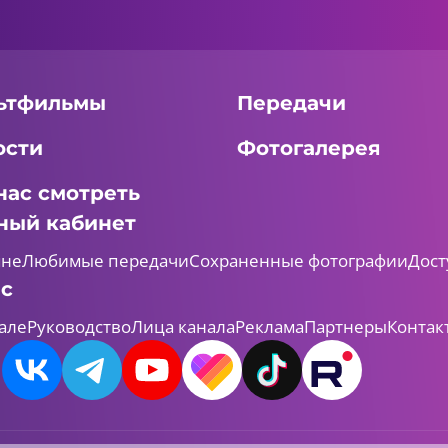
ьтфильмы
Передачи
ости
Фотогалерея
нас смотреть
ный кабинет
мне
Любимые передачи
Сохраненные фотографии
Дост
ас
але
Руководство
Лица канала
Реклама
Партнеры
Контак