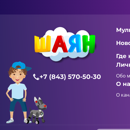
Мул
Нов
Где 
Лич
Обо 
+7 (843) 570-50-30
О н
О кан