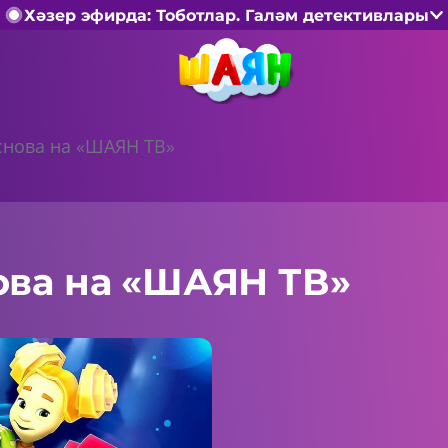
Хәзер эфирда: Тоботлар. Галәм детективлары
снова на «ШАЯН ТВ»
ова на «ШАЯН ТВ»