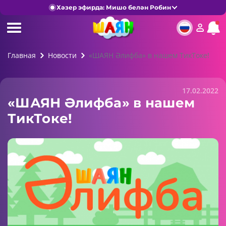
Хәзер эфирда: Мишо белән Робин
Главная
Новости
«ШАЯН Әлифба» в нашем ТикТоке!
17.02.2022
«ШАЯН Әлифба» в нашем
ТикТоке!