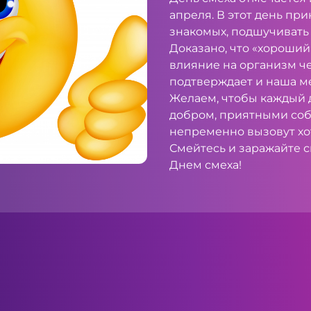
апреля. В этот день пр
знакомых, подшучивать
Доказано, что «хороший
влияние на организм че
подтверждает и наша м
Желаем, чтобы каждый 
добром, приятными соб
непременно вызовут хо
Смейтесь и заражайте с
Днем смеха!