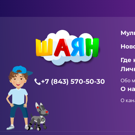
Мул
Нов
Где 
Лич
Обо 
+7 (843) 570-50-30
О н
О кан