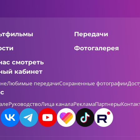
ьтфильмы
Передачи
ости
Фотогалерея
нас смотреть
ный кабинет
мне
Любимые передачи
Сохраненные фотографии
Дост
ас
але
Руководство
Лица канала
Реклама
Партнеры
Контак