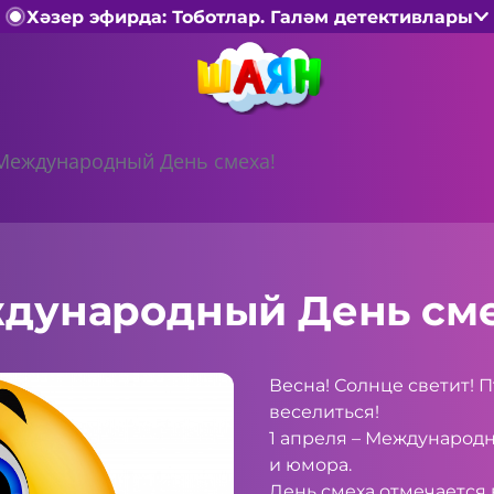
Хәзер эфирда: Тоботлар. Галәм детективлары
 Международный День смеха!
ждународный День сме
Весна! Солнце светит! 
веселиться!
1 апреля – Международн
и юмора.
День смеха отмечается 