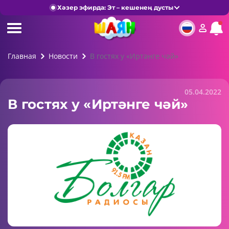
Хәзер эфирда: Эт – кешенең дусты
Главная
Новости
В гостях у «Иртәнге чәй»
05.04.2022
В гостях у «Иртәнге чәй»