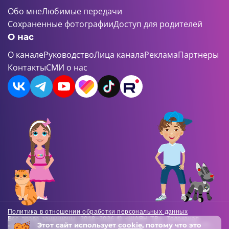
Обо мне
Любимые передачи
Сохраненные фотографии
Доступ для родителей
О нас
О канале
Руководство
Лица канала
Реклама
Партнеры
Контакты
СМИ о нас
Политика в отношении обработки персональных данных
Все права защищены. 2018-2026 © «ШАЯН ТВ». Телеканал
Этот сайт использует
cookie
, потому что это
«ШАЯН ТВ» , Свидетельство о регистрации СМИ Эл-Л №ФС77-