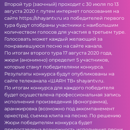
Второй тур (заочный) проходит с 30 июля по 13
августа 2020 г. путем интернет голосования на
сайте
https://shayantv.ru
из победителей первого
тура будут отобраны участники с наибольшим
количеством голосов для участия в третьем туре.
Голосовать может каждый желающий за
понравившуюся песню на сайте канала.
По итогам второго тура 17 августа 2020 года,
жюри (анонимно) определит 5 участников,
которые станут победителями конкурса.
Результаты конкурса будут опубликованы на
сайте телеканала «ШАЯН ТВ» shayantv.ru.
По итогам конкурса для каждого победителя
будет осуществлена профессиональная запись
исполнения произведения (фонограмма),
аранжировка (возможно под аккомпанемент
оркестра), съемка клипа на песню. По решению
Жюри победителям конкурса будет
предоставлена возможность исполнения песни