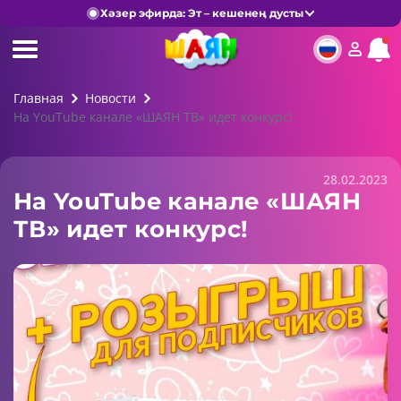
Хәзер эфирда: Эт – кешенең дусты
Главная
Новости
На YouTube канале «ШАЯН ТВ» идет конкурс!
28.02.2023
На YouTube канале «ШАЯН
ТВ» идет конкурс!