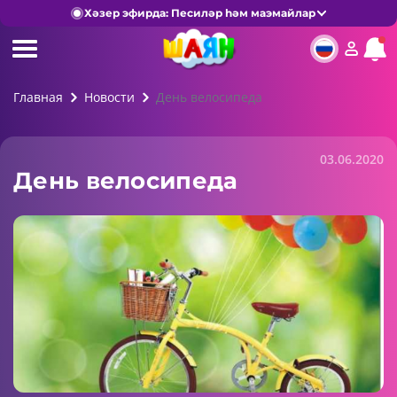
Хәзер эфирда: Песиләр һәм маэмайлар
Главная
Новости
День велосипеда
03.06.2020
День велосипеда