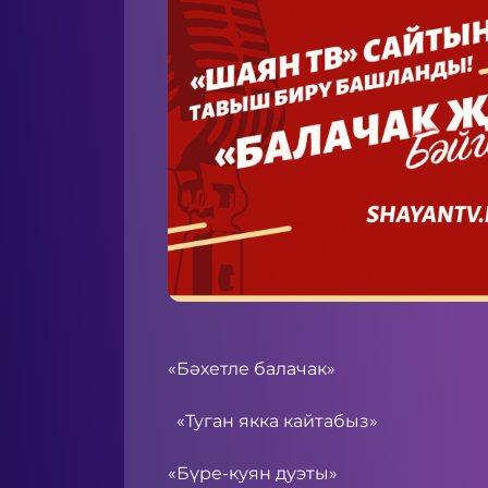
«Бәхетле балачак»
«Туган якка кайтабыз»
«Бүре-куян дуэты»