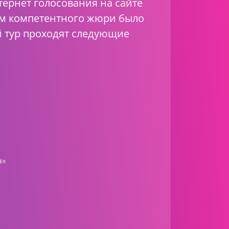
тернет голосования на сайте
кам компетентного жюри было
й тур проходят следующие
н»