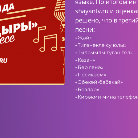
языке. По итогом ин
shayantv.ru и оцен
решено, что в трети
песни:
«Җәй»
«Тигәнәкле су юлы»
«Тылсымлы туган тел»
«Казан»
«Бер генә»
«Песикәем»
«Әбекәй-бабакай»
«Безләр»
«Кирәкми мина телефо