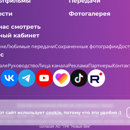
ьтфильмы
Передачи
ости
Фотогалерея
нас смотреть
ный кабинет
мне
Любимые передачи
Сохраненные фотографии
Дост
ас
але
Руководство
Лица канала
Реклама
Партнеры
Контак
Политика в отношении обработки персональных данных
от сайт использует
cookie
, потому что это удобно :)
леканал «ШАЯН ТВ» , Свидетельство о регистрации СМИ Эл-Л №ФС77-731
й и массовых коммуникаций (Роскомнадзор). Использование материалов с д
согласия АО "ТРК "Новый Век"