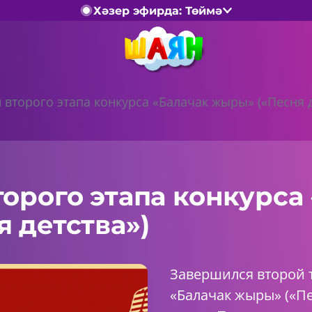
Хәзер эфирда: Төймә
 второго этапа конкурса «Балачак жыры» («Песня д
орого этапа конкурса
 детства»)
Завершился второй т
«Балачак жыры» («Пе