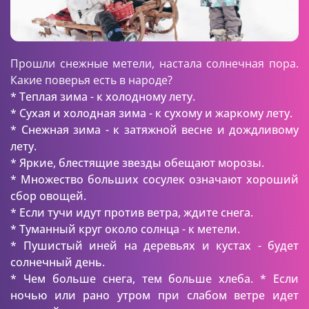
Прошли снежные метели, настала солнечная пора.
Какие поверья есть в народе?
* Теплая зима - к холодному лету.
* Сухая и холодная зима - к сухому и жаркому лету.
* Снежная зима - к затяжной весне и дождливому
лету.
* Яркие, блестящие звезды обещают морозы.
* Множество больших сосулек означают хороший
сбор овощей.
* Если тучи идут против ветра, ждите снега.
* Туманный круг около солнца - к метели.
* Пушистый иней на деревьях и кустах - будет
солнечный день.
* Чем больше снега, тем больше хлеба. * Если
ночью или рано утром при слабом ветре идет