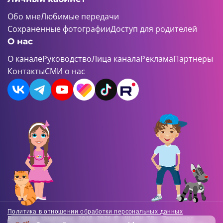
Обо мне
Любимые передачи
Сохраненные фотографии
Доступ для родителей
О нас
О канале
Руководство
Лица канала
Реклама
Партнеры
Контакты
СМИ о нас
Политика в отношении обработки персональных данных
Все права защищены. 2018-2026 © «ШАЯН ТВ». Телеканал