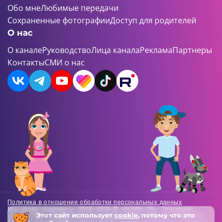
Обо мне
Любимые передачи
Сохраненные фотографии
Доступ для родителей
О нас
О канале
Руководство
Лица канала
Реклама
Партнеры
Контакты
СМИ о нас
Политика в отношении обработки персональных данных
Все права защищены. 2018-2026 © «ШАЯН ТВ». Телеканал
Этот сайт использует
cookie
, потому что это
«ШАЯН ТВ» , Свидетельство о регистрации СМИ Эл-Л №ФС77-