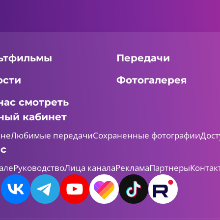
ьтфильмы
Передачи
ости
Фотогалерея
нас смотреть
ный кабинет
мне
Любимые передачи
Сохраненные фотографии
Дост
ас
але
Руководство
Лица канала
Реклама
Партнеры
Контак