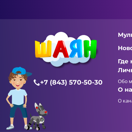
Мул
Нов
Где 
Лич
Обо 
+7 (843) 570-50-30
О н
О кан