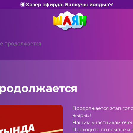
Хәзер эфирда: Балкучы йолдыз
е продолжается
продолжается
Продолжается этап гол
жыры»!
Нашим участникам очен
Проходите по
ссылке
и 