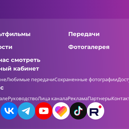
ьтфильмы
Передачи
ости
Фотогалерея
нас смотреть
ный кабинет
мне
Любимые передачи
Сохраненные фотографии
Дост
ас
але
Руководство
Лица канала
Реклама
Партнеры
Контак