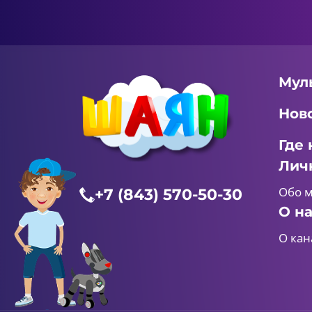
Мул
Нов
Где 
Лич
Обо 
+7 (843) 570-50-30
О н
О кан