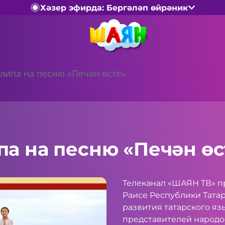
Хәзер эфирда: Бергәләп өйрәник
липа на песню «Печән өсте»
а на песню «Печән өс
Телеканал «ШАЯН ТВ» п
Раисе Республики Татар
развития татарского яз
представителей народо