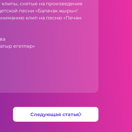
т клипы, снятые на произведения
детской песни «Балачак җыры»!
вниманию клип на песню «Печән
ва
атыр егетләр»
Следующая статья