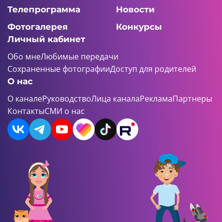
Телепрограмма
Новости
Фотогалерея
Конкурсы
Личный кабинет
Обо мне
Любимые передачи
Сохраненные фотографии
Доступ для родителей
О нас
О канале
Руководство
Лица канала
Реклама
Партнеры
Контакты
СМИ о нас