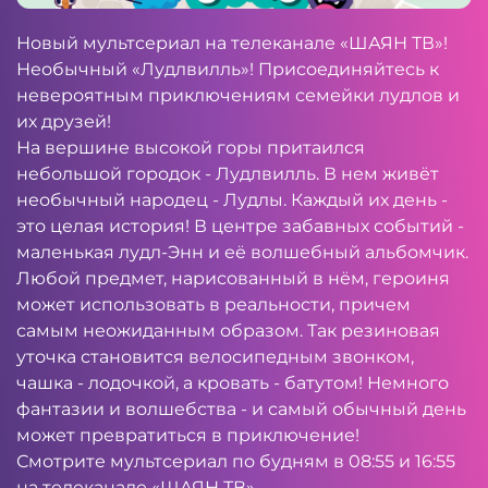
Новый мультсериал на телеканале «ШАЯН ТВ»!
Необычный «Лудлвилль»! Присоединяйтесь к
невероятным приключениям семейки лудлов и
их друзей!
На вершине высокой горы притаился
небольшой городок - Лудлвилль. В нем живёт
необычный народец - Лудлы. Каждый их день -
это целая история! В центре забавных событий -
маленькая лудл-Энн и её волшебный альбомчик.
Любой предмет, нарисованный в нём, героиня
может использовать в реальности, причем
самым неожиданным образом. Так резиновая
уточка становится велосипедным звонком,
чашка - лодочкой, а кровать - батутом! Немного
фантазии и волшебства - и самый обычный день
может превратиться в приключение!
Смотрите мультсериал по будням в 08:55 и 16:55
на телеканале «ШАЯН ТВ».