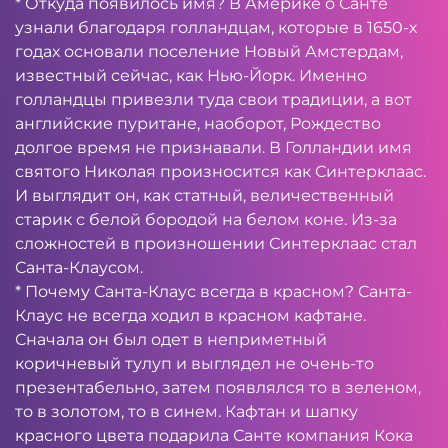
* Откуда появилось имя? В Америке о Санте
узнали благодаря голландцам, которые в 1650-х
годах основали поселение Новый Амстердам,
известный сейчас, как Нью-Йорк. Именно
голландцы привезли туда свои традиции, а вот
английские пуритане, наоборот, Рождество
долгое время не признавали. В Голландии имя
святого Николая произносится как Синтерклаас.
И выглядит он, как статный, величественный
старик с белой бородой на белом коне. Из-за
сложностей в произношении Синтерклаас стал
Санта-Клаусом.
* Почему Санта-Клаус всегда в красном? Санта-
Клаус не всегда ходил в красном кафтане.
Сначала он был одет в неприметный
коричневый тулуп и выглядел не очень-то
презентабельно, затем появлялся то в зеленом,
то в золотом, то в синем. Кафтан и шапку
красного цвета подарила Санте компания Кока