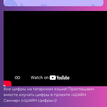
Все цифры на татарском языке! Приглашаем
вместе изучать цифры в проекте «ШАЯН
Саннар» («ШАЯН Цифры»)!