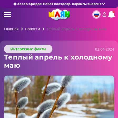
Хәзер эфирда: Робот поездлар. Караңгы энергия
Главная
Новости
Теплый апрель к холодному маю
Интересные факты
02.04.2024
Теплый апрель к холодному
маю