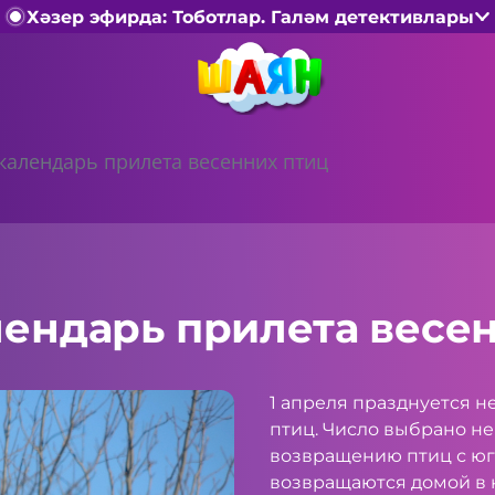
Хәзер эфирда: Тоботлар. Галәм детективлары
 календарь прилета весенних птиц
лендарь прилета весе
1 апреля празднуется не
птиц. Число выбрано не 
возвращению птиц с юг
возвращаются домой в к