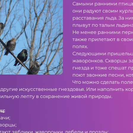
Самыми ранними птицам
они радуют своим курл
расставания льда. За н
плывут по талым льдина
Не менее ранними пер
также прилетают в свои 
полях.
Следующими пришельца
жаворонков. Скворцы з
гнезда и тоже спешат п
поют звонкие песни, ко
Что можно сделать поле
 другие искусственные гнездовья. Или наполнить ко
ильную лепту в сохранение живой природы.
ц:
ачи;
кворцы;
летают зяблики, жаворонки, лебеди и дрозды;