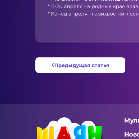
* 11-20 апреля - в родные края воз
* Конец апреля - горихвостки, лес
Предыдущая статья
Мул
Нов