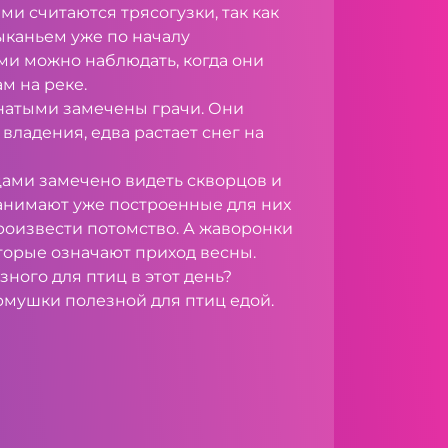
и считаются трясогузки, так как
ыканьем уже по началу
ими можно наблюдать, когда они
м на реке.
натыми замечены грачи. Они
владения, едва растает снег на
ми замечено видеть скворцов и
анимают уже построенные для них
роизвести потомство. А жаворонки
торые означают приход весны.
зного для птиц в этот день?
рмушки полезной для птиц едой.