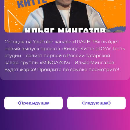
Сегодня на
YouTube
канале «ШАЯН ТВ» выйдет
новый выпуск проекта «Килде-Китте ШОУ»! Гость
студии – солист первой в России татарской
кавер-группы «MINGAZOV» - Ильяс Мингазов.
Будет жарко! Пройдите по
ссылке
посмотрите!
Предыдущая
Следующая