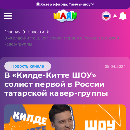
Хәзер эфирда: Тамчы-шоу
Главная
Новости
В «Килде-Китте ШОУ» солист первой в России татарской
кавер-группы
Новость канала
05.04.2024
В «Килде-Китте ШОУ»
солист первой в России
татарской кавер-группы