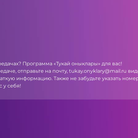
ередачах? Программа «Тукай оныклары» для вас!
едаче, отправьте на почту,
tukay.onyklary@mail.ru
виде
раткую информацию. Также не забудьте указать номе
 у себя!