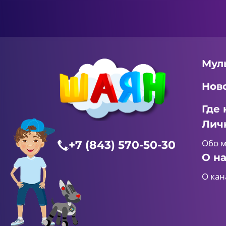
Мул
Нов
Где 
Лич
Обо 
+7 (843) 570-50-30
О н
О кан