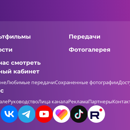
ьтфильмы
Передачи
ости
Фотогалерея
нас смотреть
ный кабинет
мне
Любимые передачи
Сохраненные фотографии
Дост
ас
але
Руководство
Лица канала
Реклама
Партнеры
Контак