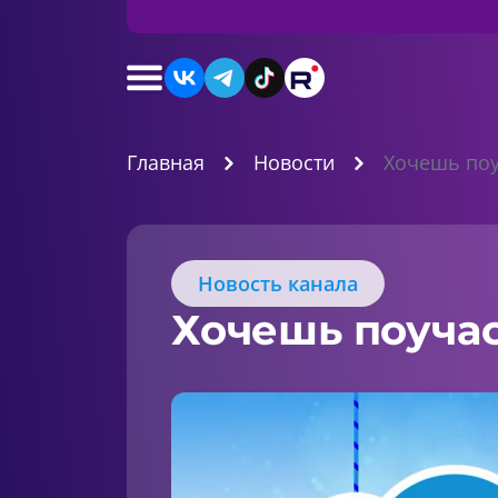
Главная
Новости
Хочешь поу
Новость канала
Хочешь поучас