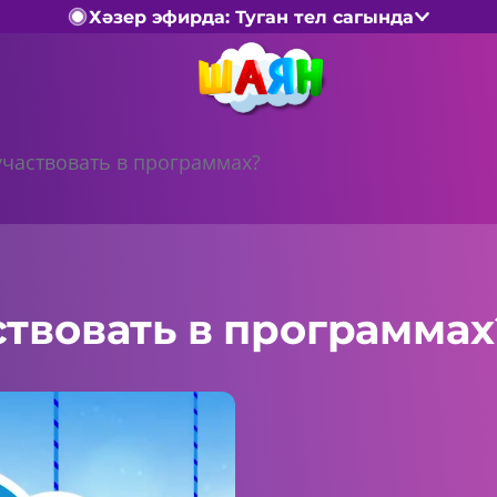
Хәзер эфирда: Туган тел сагында
частвовать в программах?
твовать в программах