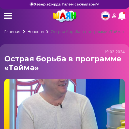
Хәзер эфирда: Галәм сакчылары
Главная
Новости
Острая борьба в программе «Төймә»
19.02.2024
Острая борьба в программе
«Төймә»