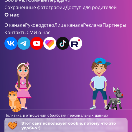
Обо мне
Любимые передачи
Сохраненные фотографии
Доступ для родителей
О нас
О канале
Руководство
Лица канала
Реклама
Партнеры
Контакты
СМИ о нас
Политика в отношении обработки персональных данных
Все права защищены. 2018-2026 © «ШАЯН ТВ». Телеканал
Этот сайт использует
cookie
, потому что это
«ШАЯН ТВ» , Свидетельство о регистрации СМИ Эл-Л №ФС77-
удобно :)
73138 от 22.06.2018 выдано Федеральной службой по надзору в