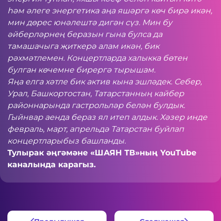
һәм әлеге энергетика аңа яшәргә көч бирә икән,
мин дөрес юнәлештә дигән сүз. Мин бу
әйберләрнең беразын гына булса да
тамашачыга җиткерә алам икән, бик
рәхмәтлемен. Концертларда халыкка бөтен
булган көчемне бирергә тырышам.
Яңа елга хәтле бик актив кына эшләдек. Себер,
Урал, Башкортостан, Татарстанның кайбер
районнарында гастрольләр белән булдык.
Гыйнвар аенда бераз ял итеп алдык. Хәзер инде
февраль, март, апрельдә Татарстан буйлап
концертларыбыз башланды.
Тулырак әңгәмәне «ШАЯН ТВ»ның
YouTube
каналында карагыз.