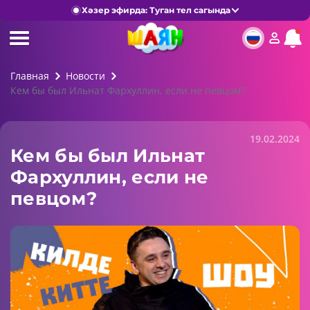
Хәзер эфирда: Туган тел сагында
Главная
Новости
Кем бы был Ильнат Фархуллин, если не певцом?
19.02.2024
Кем бы был Ильнат
Фархуллин, если не
певцом?