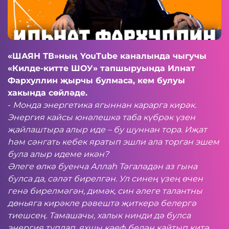
«ШАЯН ТВ»ның
YouTube
каналында чыгучы
«Килде-китте ШОУ» тапшыруында Илнат
Фархуллин җырчы булмаса, кем булуы
хакында сөйләде.
-
Монда энергетика ягыннан карарга кирәк.
Энергия кайсы юнәлешкә таба күбрәк үзен
җайлаштыра алыр иде – бу шуннан тора. Иҗат
һәм сәнгать кебек яратып эшли ала торган эшем
була алыр идеме икән?
Әлеге өлкә буенча Аллаһ Тәгаләдән аз гына
булса да, сәләт бирелгән. Ул синең үзең өчен
генә бирелмәгән, димәк, син әлеге талантны
дөньяга кирәкле рәвештә җиткерә белергә
тиешсең. Тамашачы, халык нинди дә булса
энергия туплап, яхшы кәеф белән кайтып китә