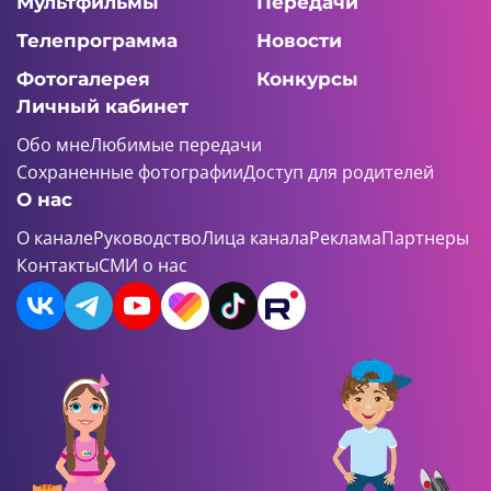
Мультфильмы
Передачи
Телепрограмма
Новости
Фотогалерея
Конкурсы
Личный кабинет
Обо мне
Любимые передачи
Сохраненные фотографии
Доступ для родителей
О нас
О канале
Руководство
Лица канала
Реклама
Партнеры
Контакты
СМИ о нас