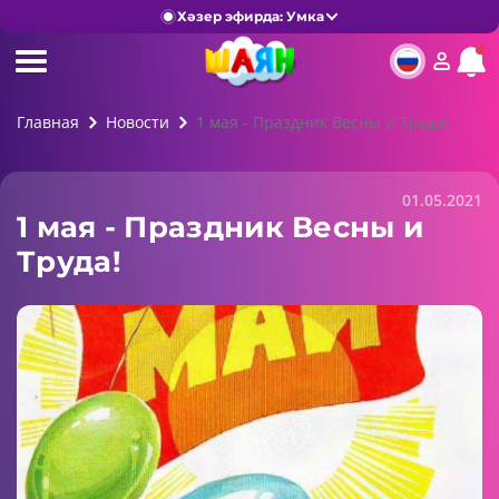
Хәзер эфирда: Умка
Главная
Новости
1 мая - Праздник Весны и Труда!
01.05.2021
1 мая - Праздник Весны и
Труда!