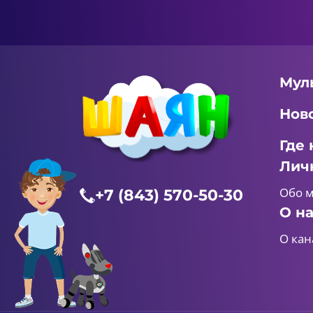
Мул
Нов
Где 
Лич
Обо 
+7 (843) 570-50-30
О н
О кан