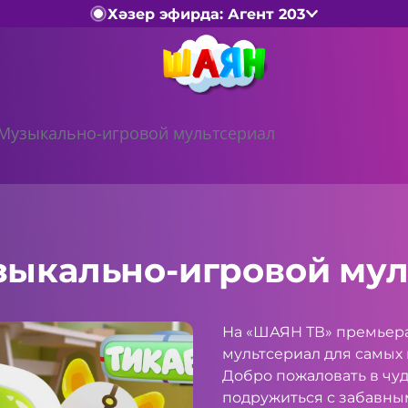
Хәзер эфирда: Агент 203
Музыкально-игровой мультсериал
зыкально-игровой мул
На «ШАЯН ТВ» премьера
мультсериал для самых
Добро пожаловать в чу
подружиться с забавны