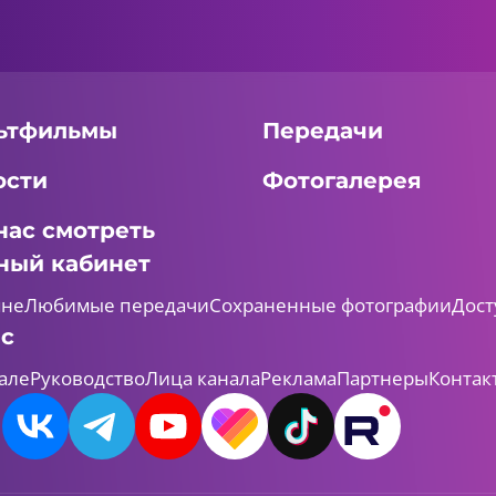
ьтфильмы
Передачи
ости
Фотогалерея
нас смотреть
ный кабинет
мне
Любимые передачи
Сохраненные фотографии
Дост
ас
але
Руководство
Лица канала
Реклама
Партнеры
Контак