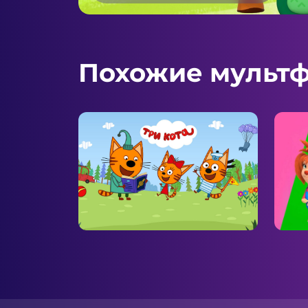
Похожие мульт
Три кота
Бар