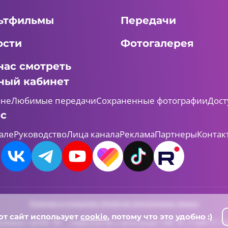
ьтфильмы
Передачи
ости
Фотогалерея
нас смотреть
ный кабинет
мне
Любимые передачи
Сохраненные фотографии
Дост
ас
але
Руководство
Лица канала
Реклама
Партнеры
Контак
Политика в отношении обработки персональных данных
от сайт использует
cookie
, потому что это удобно :)
леканал «ШАЯН ТВ» , Свидетельство о регистрации СМИ Эл-Л №ФС77-731