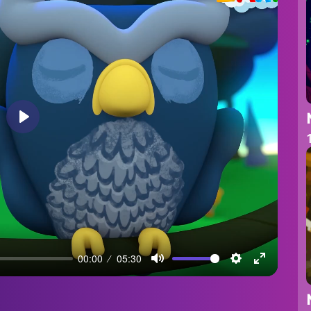
Play
00:00
05:30
Mute
Settings
Enter
fullscreen