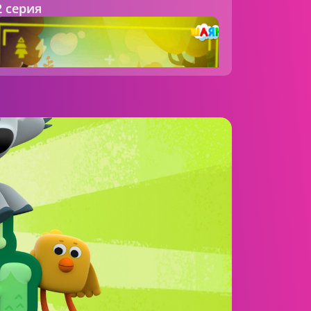
2 серия
05:29 AM
Ми-ми-мишки
3 серия