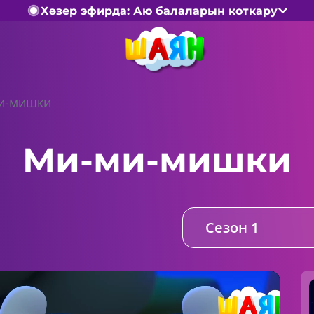
Хәзер эфирда: Аю балаларын коткару
и-мишки
Ми-ми-мишки
Сезон 1