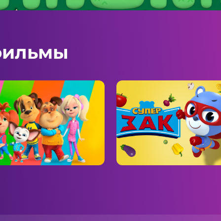
фильмы
боскины
Супер Зак