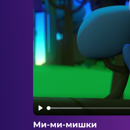
Play
Ми-ми-мишки