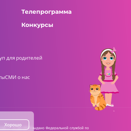
Телепрограмма
Конкурсы
05:30 AM
Ми-ми-мишки
6 серия
уп для родителей
ты
СМИ о нас
05:30 AM
Ми-ми-мишки
7 серия
Хорошо
38 от 22.06.2018 выдано Федеральной службой по