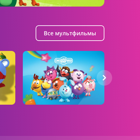
05:29 AM
Ми-ми-мишки
4 серия
Все мультфильмы
05:30 AM
Ми-ми-мишки
Смешарики
Фиксик
5 серия