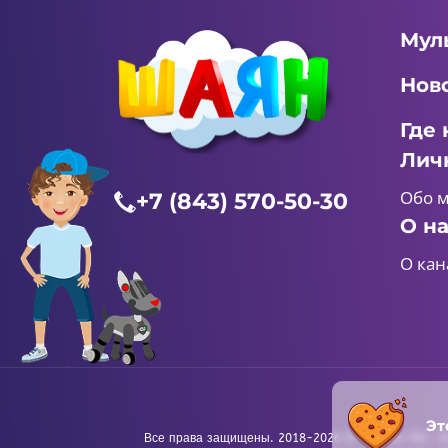
Мул
Нов
Где 
Лич
Обо 
+7 (843) 570-50-30
О н
О кан
Эт
Все права защищены. 2018-2026 © «ШАЯН ТВ». Те