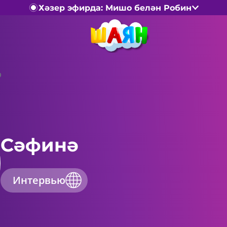
Хәзер эфирда: Мишо белән Робин
ә
Cәфинә
Интервью