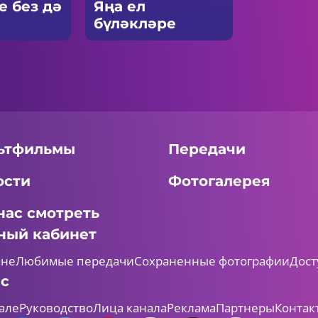
е без дә
Яңа ел
бүләкләре
ьтфильмы
Передачи
ости
Фотогалерея
нас смотреть
ный кабинет
мне
Любимые передачи
Сохраненные фотографии
Дост
ас
але
Руководство
Лица канала
Реклама
Партнеры
Контак