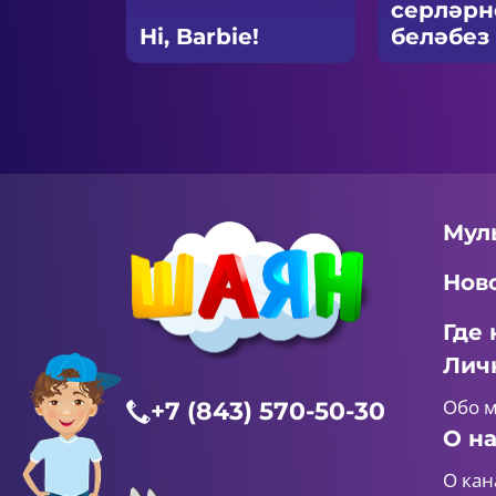
серләрн
Hi, Barbie!
беләбез
Мул
Нов
Где 
Лич
Обо 
+7 (843) 570-50-30
О н
О кан