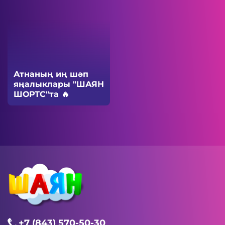
Атнаның иң шәп
яңалыклары "ШАЯН
ШОРТС"та 🔥
+7 (843) 570-50-30