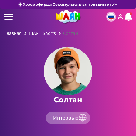
Хәзер эфирда: Союзмультфильм тәкъдим итә
Главная
ШАЯН Shorts
Солтан
Солтан
Интервью