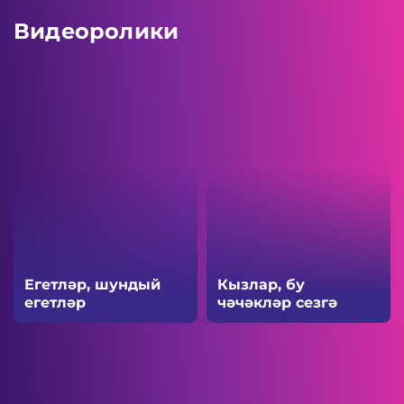
Видеоролики
Егетләр, шундый
Кызлар, бу
егетләр
чәчәкләр сезгә