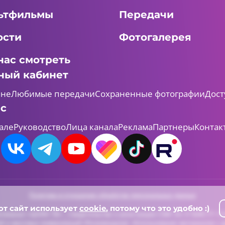
ьтфильмы
Передачи
ости
Фотогалерея
нас смотреть
ный кабинет
мне
Любимые передачи
Сохраненные фотографии
Дост
ас
але
Руководство
Лица канала
Реклама
Партнеры
Контак
Политика в отношении обработки персональных данных
от сайт использует
cookie
, потому что это удобно :)
леканал «ШАЯН ТВ» , Свидетельство о регистрации СМИ Эл-Л №ФС77-731
й и массовых коммуникаций (Роскомнадзор). Использование материалов с д