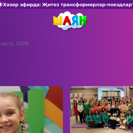
Хәзер эфирда: Җитез трансформерлар-поездлар
ность 100%